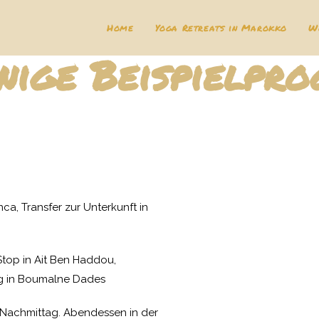
Home
Yoga Retreats in Marokko
W
einige Beispielp
a, Transfer zur Unterkunft in
Stop in Ait Ben Haddou,
ng in Boumalne Dades
Nachmittag. Abendessen in der