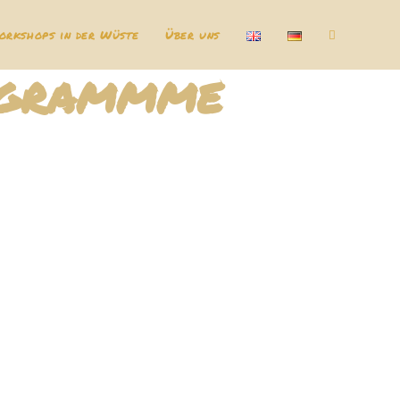
orkshops in der Wüste
Über uns
rogrammme